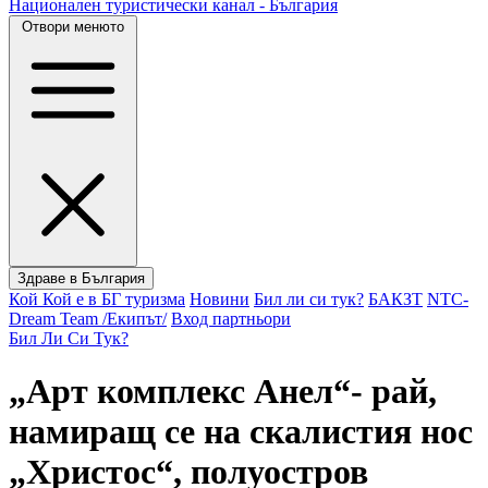
Национален туристически канал - България
Отвори менюто
Здраве в България
Кой Кой е в БГ туризма
Новини
Бил ли си тук?
БАКЗТ
NTC-
Dream Team /Екипът/
Вход партньори
Бил Ли Си Тук?
„Арт комплекс Анел“- рай,
намиращ се на скалистия нос
„Христос“, полуостров