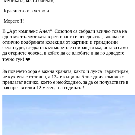
М
узика
та, която обичам,
Красивото изкуство
и
М
оре
то
!!!
В „Арт комплекс Анел“- Созопол са събрали всичко това на
едно място- музиката в ресторанта е невероятна, такава е и
отлично подбраната колекция от картини и грандиозни
скулптури, гледката към морето е спираща дъха, остава само
да откриете човека, в който да се влюбите и да го доведете
точно тук! ❤️
За повечето хора е важна храната, както и лукса- гарантирам,
че кухнята е отлична, а 12-те къщи на 5 звездния комплекс
предлагат всичко, което е необходимо, за да се почувствате в
рая през всички 12 месеца на годината!