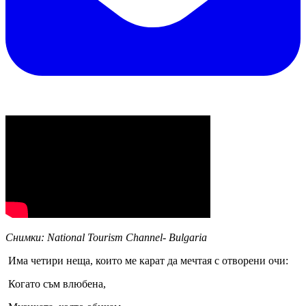
Снимки: National Tourism Channel- Bulgaria
И
ма
четири
неща, които
м
е карат да мечта
я
с отворени очи:
Когато съм влюбена
,