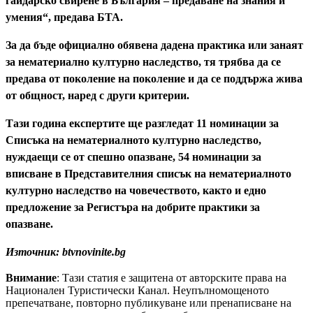
гайдарско свирене в България – предаване на знания и
умения“, предава БТА.
За да бъде официално обявена дадена практика или занаят
за нематериално културно наследство, тя трябва да се
предава от поколение на поколение и да се поддържа жива
от общност, наред с други критерии.
Тази година експертите ще разгледат 11 номинации за
Списъка на нематериалното културно наследство,
нуждаещи се от спешно опазване, 54 номинации за
вписване в Представителния списък на нематериалното
културно наследство на човечеството, както и едно
предложение за Регистъра на добрите практики за
опазване.
Източник: btvnovinite.bg
Внимание
: Тази статия е защитена от авторските права на
Национален Туристически Канал. Неупълномощеното
препечатване, повторно публикуване или пренаписване на