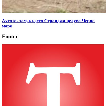
Ахтото- там, където Странджа целува Черно
море
Footer