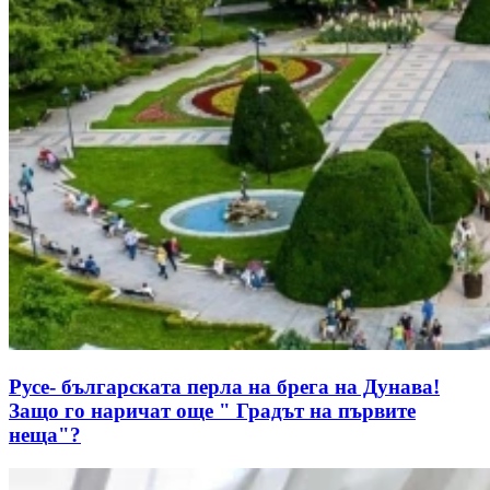
Русе- българската перла на брега на Дунава!
Защо го наричат още " Градът на първите
неща"?