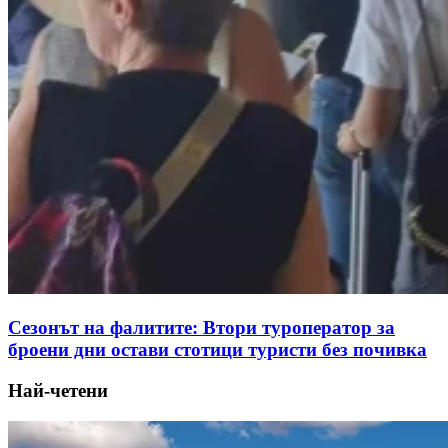
Сезонът на фалитите: Втори туроператор за
броени дни остави стотици туристи без почивка
Най-четени