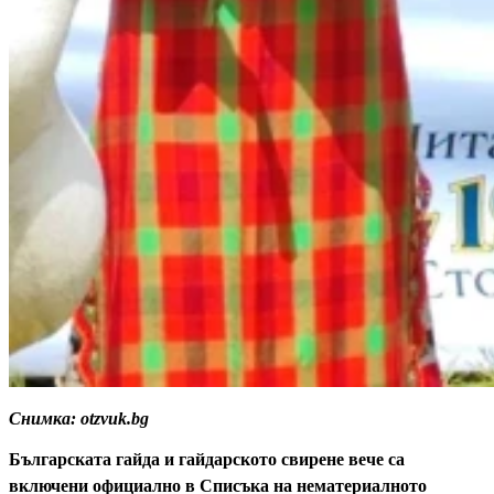
Снимка: otzvuk.bg
Българската гайда и гайдарското свирене вече са
включени официално в Списъка на нематериалното