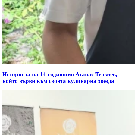
Историята на 14-годишния Атанас Терзиев,
който върви към своята кулинарна звезда