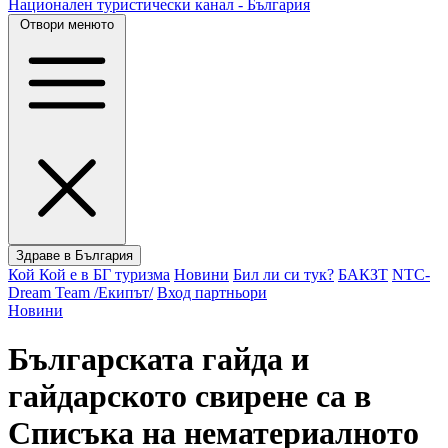
Национален туристически канал - България
Отвори менюто
Здраве в България
Кой Кой е в БГ туризма
Новини
Бил ли си тук?
БАКЗТ
NTC-
Dream Team /Екипът/
Вход партньори
Новини
Българската гайда и
гайдарското свирене са в
Списъка на нематериалното