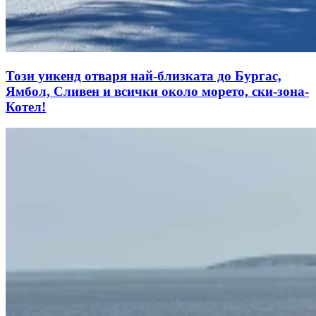
Този уикенд отваря най-близката до Бургас,
Ямбол, Сливен и всички около морето, ски-зона-
Котел!