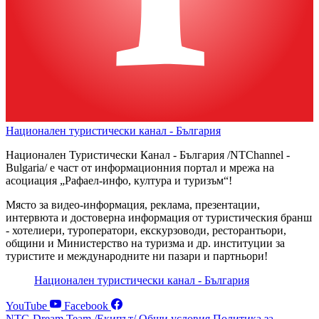
Национален туристически канал - България
Национален Туристически Канал - България /NTChannel -
Bulgaria/ е част от информационния портал и мрежа на
асоциация „Рафаел-инфо, култура и туризъм“!
Място за видео-информация, реклама, презентации,
интервюта и достоверна информация от туристическия бранш
- хотелиери, туроператори, екскурзоводи, ресторантьори,
общини и Министерство на туризма и др. институции за
туристите и международните ни пазари и партньори!
Национален туристически канал - България
YouTube
Facebook
NTC-Dream Team /Екипът/
Общи условия
Политика за