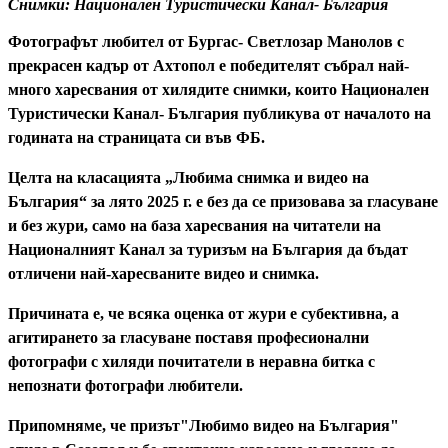
Снимки: Национален Туристически Канал- България
Фотографът любител от Бургас- Светлозар Манолов с
прекрасен кадър от Ахтопол е победителят събрал най-
много харесвания от хилядите снимки, които Национален
Туристически Канал- България публикува от началото на
годината на страницата си във ФБ.
Целта на класацията „Любима снимка и видео на
България“ за лято 2025 г. е без да се призовава за гласуване
и без жури, само на база харесвания на читатели на
Националният Канал за туризъм на България да бъдат
отличени най-харесваните видео и снимка.
Причината е, че всяка оценка от жури е субективна, а
агитирането за гласуване поставя професионални
фотографи с хиляди почитатели в неравна битка с
непознати фотографи любители.
Припомняме, че призът"Любимо видео на България"