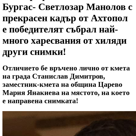
Бургас- Светлозар Манолов с
прекрасен кадър от Ахтопол
е победителят събрал най-
много харесвания от хиляди
други снимки!
Отличието бе връчено лично от кмета
на града Станислав Димитров,
заместник-кмета на община Царево
Мария Янакиева на мястото, на което
е направена снимката!