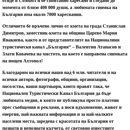
отиде в Созопол и бе спонтанно харесано и гледано до
момента от близо 400 000 души, а любимата снимка на
България има около 7000 харесвания.
Отличието бе връчено лично от кмета на града Станислав
Димитров, заместник-кмета на община Царево Мария
Янакиева, както и от представителите на Националния
туристически канал „България“ – Валентин Атанасов и
Злати Ковачева
на мястото, на което е направена снимката
на нощен Ахтопол!
Благодарим на всички наши над 6 млн. читатели и на
всички автори, фотографи, общини, организации,
посолства, наши партньори, които правят така, че
Национален Туристически Канал България да бъде
любимата медия, в която не публикува просто платени
прес съобщения и реклами, а носи вдъхновение, живот и
енергия, най-важната информация и за най-малките
населени места, заредена с красотата на България от
познати и непознати кътчета, от световно известните