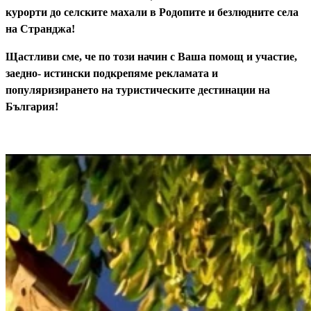
курорти до селските махали в Родопите и безлюдните села
на Странджа!
Щастливи сме, че по този начин с Ваша помощ и участие,
заедно- истински подкрепяме рекламата и
популяризирането на туристическите дестинации на
България!