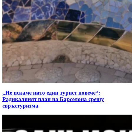
„Не искаме нито един турист повече“:
Радикалният план на Барселона срещу
свръхтуризма