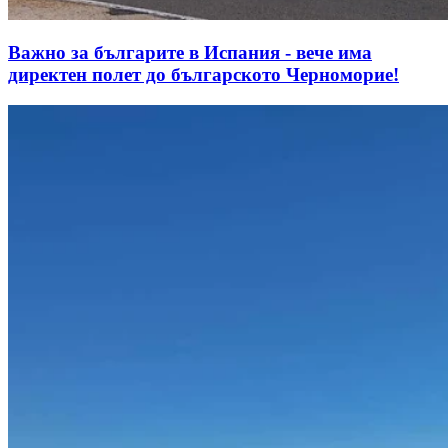
Важно за българите в Испания - вече има
директен полет до българското Черноморие!