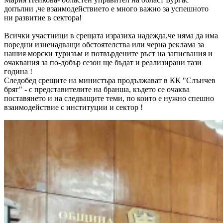
допълни ,че взаимодействието е много важно за успешното
ни развитие в сектора!
Всички
участници в срещата
изразиха надежда,че няма да има
поредни изненадващи обстоятелства или черна реклама за
нашия морски туризъм и потвърдените ръст на записвания и
очаквания за по-добър сезон ще бъдат и реализирани тази
година !
Следобед срещите на министъра продължават в КК "Слънчев
бряг" - с представителите на бранша, където се очаква
поставянето и на следващите теми, по които е нужно спешно
взаимодействие с институции и сектор !