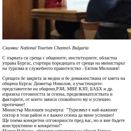
Снимки: National Tourism Channel- Bulgaria
С първата си среща с общините, институциите, областна
управа
Бургас,
стартира поредицата от срещи на министърът
на туризма в служебното правителство - Евтим Милошев!
Срещата бе
закрита за медии и бе
домакинствана от кмета на
община Бургас Димитър Николов, а участниците-
представители на общини,РЗИ, МВР, КЗП, БАБХ и др.
изразиха готовността за сезона, предизвикателствата и
факторите, от които зависи спокойното
му
и успешно
протичане!
Министър Милошев подчерта
:
"
Т
уризмът е най-важният
сектор в този район и е важно сезона да мине успешно!
Ще поема конкретни отговорности пред вас, но и вие бъдете
конструктивни и конкретни
!
"
Мария Нейкова- областен управител на област Бургас